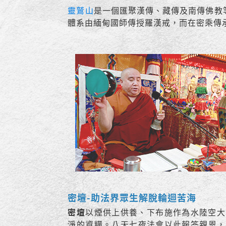
靈鷲山
是一個匯聚漢傳、藏傳及南傳佛教
體系由緬甸國師傳授羅漢戒，而在密乘傳
密壇-助法界眾生解脫輪迴苦海
密壇
以煙供上供養、下布施作為水陸空大
淨的資糧。八天七夜法會以此報答親恩，