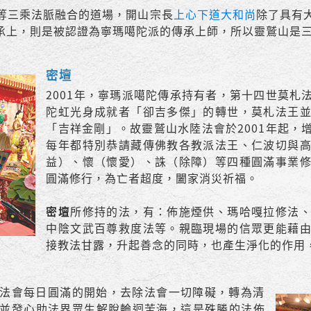
等三乘法脈融合的道場，開山宗長
上心下道大和尚
除了具有
承上，則是被認證為寧瑪噶陀派的傳承上師，所以靈鷲山是
密壇
2001年，寧瑪派噶陀傳承持有者，第十四世莫札
陀虹光身成就者「卻吉多傑」的轉世，莫札法王
「吉祥金剛」。故靈鷲山水陸法會於2001年起，
每年都特別恭請藏傳佛教各教派法王、仁波切與
益）、懷（懷愛）、誅（除障）等四種圓滿事業
圓滿修行，為亡者超度，闔家消災祈福。
密壇
所修持的法，有：佈施煙供、瑪哈嘎拉修法
中陰文武百尊救度法等。親臨現場的信眾更能藉
接教法甘露，升起善念的同時，也產生淨化的作用
法會每日圓滿的開始，去除法會一切障礙，轉為清
並發心助法界眾生解脫輪迴苦海，這是殊勝的法佈