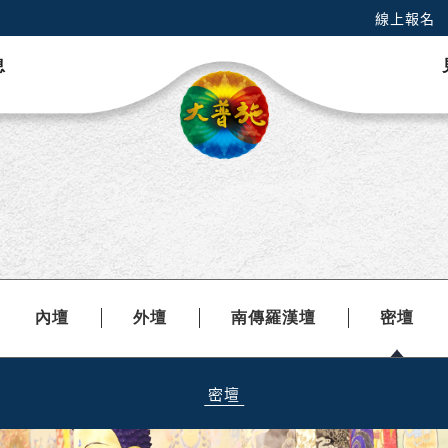
線上報名
息
內壇
外壇
南傳羅漢壇
密壇
密壇