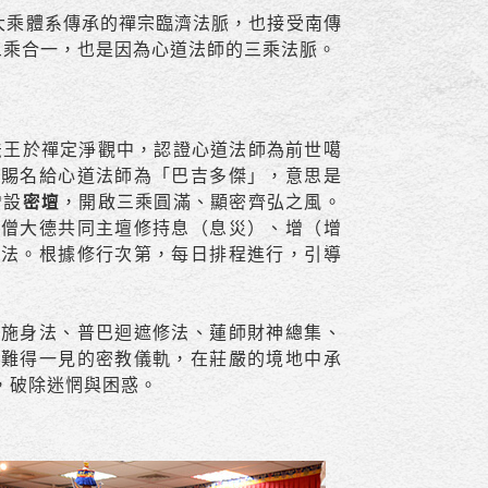
大乘體系傳承的禪宗臨濟法脈，也接受南傳
三乘合一，也是因為心道法師的三乘法脈。
法王於禪定淨觀中，認證心道法師為前世噶
並賜名給心道法師為「巴吉多傑」，意思是
增設
密壇
，開啟三乘圓滿、顯密齊弘之風。
高僧大德共同主壇修持息（息災）、增（增
修法。根據修行次第，每日排程進行，引導
、施身法、普巴迴遮修法、蓮師財神總集、
由難得一見的密教儀軌，在莊嚴的境地中承
，破除迷惘與困惑。