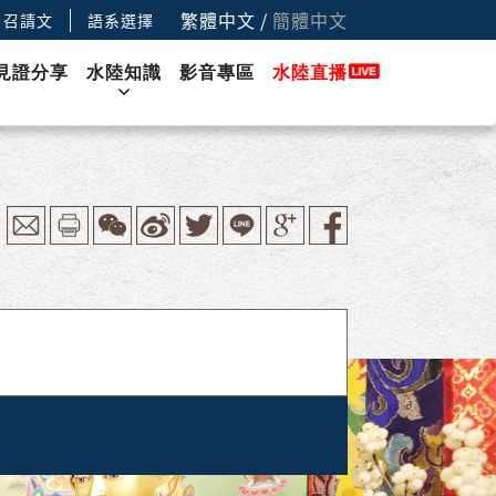
繁體中文
/
簡體中文
召請文
語系選擇
見證分享
水陸知識
影音專區
水陸直播