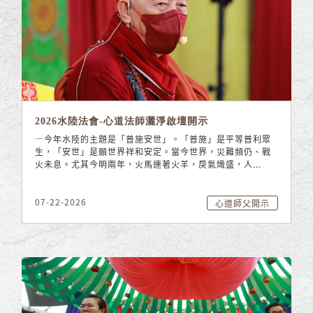
2026水陸法會-心道法師灑淨啟壇開示
—今年水陸的主題是「普施安世」。「普施」是平等普利眾
生，「安世」是願世界祥和安定。當今世界，災難頻仍、戰
火未息。尤其今明兩年，火馬連著火羊，戾氣熾盛，人...
07-22-2026
心道師父開示