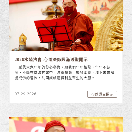
2026水陸法會-心道法師圓滿送聖開示
—感恩大家年年的發心參與，願我們年年相聚，年年不缺
席，不斷在佛法甘露中，滋養慧命，顯發本覺，種下未來解
脫成佛的善因，共同成就這份利益眾生的大願。
07-29-2026
心道師父開示