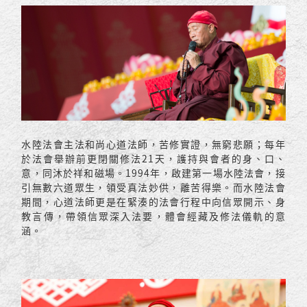
水陸法會主法和尚心道法師，苦修實證，無窮悲願；每年
於法會舉辦前更閉關修法21天，護持與會者的身、口、
意，同沐於祥和磁場。1994年，啟建第一場水陸法會，接
引無數六道眾生，領受真法妙供，離苦得樂。而水陸法會
期間，心道法師更是在緊湊的法會行程中向信眾開示、身
教言傳，帶領信眾深入法要，體會經藏及修法儀軌的意
涵。