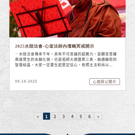
2025水陸法會-心道法師內壇幽冥戒開示
—水陸法會傳承千年，具有不可思議的超薦力，是觀音菩薩
救度眾生的本願化現，也是祖師大德匯聚三乘、融通顯密的
智慧結晶，大家一定要生起堅定信心，依照主法和尚以...
09-16-2025
心道師父開示
«
1
2
3
4
5
6
»