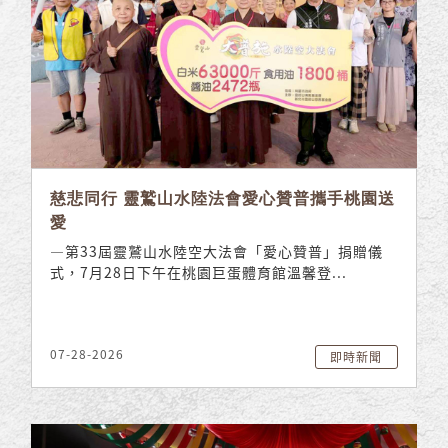
慈悲同行 靈鷲山水陸法會愛心贊普攜手桃園送
愛
—第33屆靈鷲山水陸空大法會「愛心贊普」捐贈儀
式，7月28日下午在桃園巨蛋體育館溫馨登...
07-28-2026
即時新聞