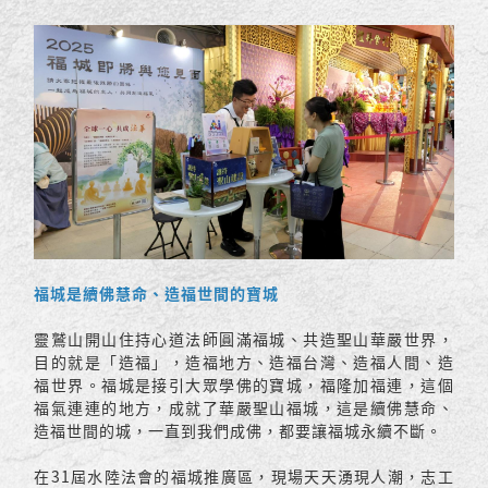
福城是續佛慧命、造福世間的寶城
靈鷲山開山住持心道法師圓滿福城、共造聖山華嚴世界，
目的就是「造福」，造福地方、造福台灣、造福人間、造
福世界。福城是接引大眾學佛的寶城，福隆加福連，這個
福氣連連的地方，成就了華嚴聖山福城，這是續佛慧命、
造福世間的城，一直到我們成佛，都要讓福城永續不斷。
在31屆水陸法會的福城推廣區，現場天天湧現人潮，志工