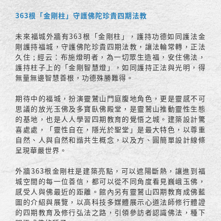
363根「金剛柱」守護佛陀珍貴四期法教
未來福城外牆有363根「金剛柱」，護持功德如同護法金
剛護持福城，守護佛陀珍貴四期法教，讓法輪常轉，正法
久住 ; 經云：布施燈明者，為一切眾生造福，安住佛法，
護持柱子上的「金剛智慧燈」，如同護持正法與光明，得
無量無邊智慧善根，功德殊勝難得。
期待中的福城，扮演靈鷲山門庭腹地角色，更是靈感不可
思議的放光玉佛及多寶臥佛殿堂，是靈鷲山推動靈性生態
的基地，也是人人學習四期教育的覺悟之城。建築設計驚
喜處處，「靈性自在，隱光於聖堂」是最大特色，以尊重
自然、人與自然和諧共生概念，以及方、圓簡單設計線條
呈現華嚴世界。
外牆363根金剛柱是建築亮點，可以遮陽斷熱，讓進到福
城空間的每一位善信，都可以從不同角度看見巍峨玉佛，
感受人與佛最近的距離。館內另有靈鷲山四期教育成佛藍
圖的介紹與展覽，以高科技多媒體展示心道法師修行體證
的四期教育及修行弘法之路，引領參訪者認識佛法，種下