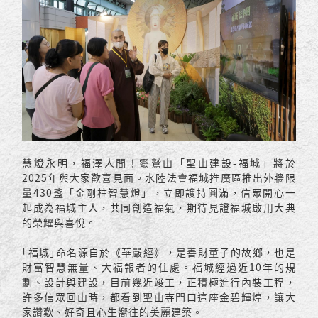
慧燈永明，福澤人間！靈鷲山「聖山建設-福城」將於
2025年與大家歡喜見面。水陸法會福城推廣區推出外牆限
量430盞「金剛柱智慧燈」，立即護持圓滿，信眾開心一
起成為福城主人，共同創造福氣，期待見證福城啟用大典
的榮耀與喜悅。
｢福城｣命名源自於《華嚴經》，是善財童子的故鄉，也是
財富智慧無量、大福報者的住處。福城經過近10年的規
劃、設計與建設，目前幾近竣工，正積極進行內裝工程，
許多信眾回山時，都看到聖山寺門口這座金碧輝煌，讓大
家讚歎、好奇且心生嚮往的美麗建築。