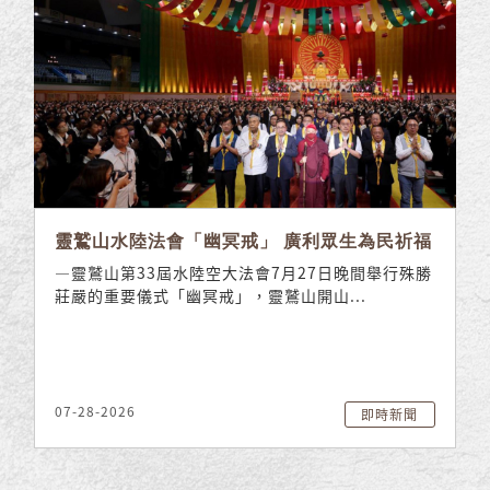
靈鷲山水陸法會「幽冥戒」 廣利眾生為民祈福
—靈鷲山第33屆水陸空大法會7月27日晚間舉行殊勝
莊嚴的重要儀式「幽冥戒」，靈鷲山開山...
07-28-2026
即時新聞