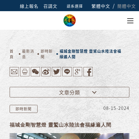
/
線上報名
召請文
繁體中文
簡體中文
語系選擇
首
最新消
即時新
福城金剛智慧燈 靈鷲山水陸法會福
頁
息
聞
緣遍人間
文章分類
08-15-2024
即時新聞
福城金剛智慧燈 靈鷲山水陸法會福緣遍人間