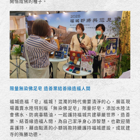
開悟成佛的種子。
限量無染佛足皂 造善業結善緣造福人間
福城造福「皂」福城！混濁的時代需要清淨的心，展區現
場義賣水陸特別版「無染佛足皂」限量好皂，添加水陸法
會佛水、防病毒精油，一起護持福城共建華嚴世界，造善
業、結善緣造福人間，為自己潔淨身心添智慧。也歡迎隨
喜護持，藉由點滴的小額捐款持續護持福城建設，成就建
寺的殊勝功德。