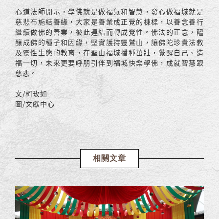
心道法師開示，學佛就是做福氣和智慧，發心做福城就是
慈悲布施結善緣，大家是善業成正覺的棟樑，以善念善行
繼續做佛的善業，彼此連結而轉成覺性。佛法的正念，醞
釀成佛的種子和因緣，堅實護持靈鷲山，讓佛陀珍貴法教
及靈性生態的教育，在聖山福城播種茁壯，覺醒自己、造
福一切，未來更要呼朋引伴到福城快樂學佛，成就智慧跟
慈悲。
文/柯玫如
圖/文獻中心
相關文章