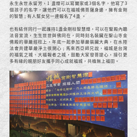
永生永世永留芳，1 盞燈可以寫闔家或3個名字，他寫了3
個孩子的名字，讓他們可以在福城佛菩薩身邊，擁有金剛
的智慧 ; 有人幫女兒一連報名了4盞 。
也有結伴同行一起護持1盞金剛柱智慧燈，可以在聖殿內聽
法音宣流，生生世世與佛同在，同時刻名裝臟在聖山寺金
佛殿的華嚴經柱上，年底一起參加華嚴裝臟大典，在水陸
法會共建華嚴淨土很開心 ; 馬來西亞師兄說，福城是台灣
的福氣之城、大福報者之城，鼓勵大家發菩提心，接引更
多有緣的親朋好友攜手同心成就福城，共植無上福田。