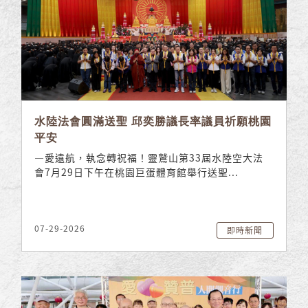
水陸法會圓滿送聖 邱奕勝議長率議員祈願桃園
平安
—愛遠航，執念轉祝福！靈鷲山第33屆水陸空大法
會7月29日下午在桃園巨蛋體育館舉行送聖...
07-29-2026
即時新聞