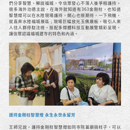
們分享智慧，解說福城，令信眾發心不落人後爭相護持。
很多海外功德主說，在海外就知道有363金剛柱，也知道
智慧燈可以在水陸現場護持，開心也很期待，一下飛機，
就直奔水陸福城展區 ; 現場巨幅放光玉佛展板，吸引人來
人往人群停駐注視，搭配多媒體科技互動展覽精彩呈現，
讓信眾認識福城建寺的特色和內涵。
護持金剛柱智慧燈 永生永世永留芳
王師兄說，護持金剛柱智慧燈如同寺院蓋廟捐柱子，可以