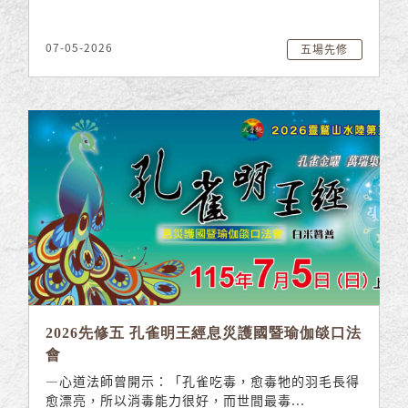
07-05-2026
五場先修
2026先修五 孔雀明王經息災護國暨瑜伽燄口法
會
—心道法師曾開示：「孔雀吃毒，愈毒牠的羽毛長得
愈漂亮，所以消毒能力很好，而世間最毒...