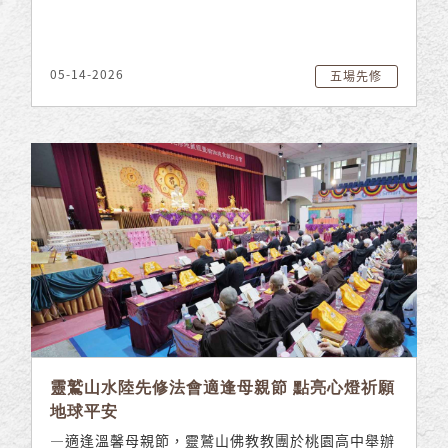
05-14-2026
五場先修
靈鷲山水陸先修法會適逢母親節 點亮心燈祈願
地球平安
—適逢溫馨母親節，靈鷲山佛教教團於桃園高中舉辦