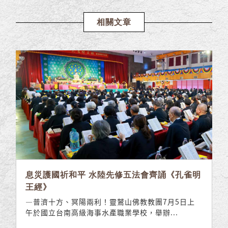
相關文章
息災護國祈和平 水陸先修五法會齊誦《孔雀明
王經》
—普濟十方、冥陽兩利！靈鷲山佛教教團7月5日上
午於國立台南高級海事水產職業學校，舉辦...