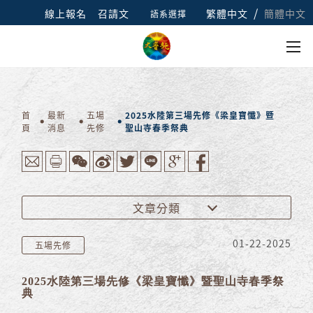
/
線上報名
召請文
繁體中文
簡體中文
語系選擇
首
最新
五場
2025水陸第三場先修《梁皇寶懺》暨
頁
消息
先修
聖山寺春季祭典
文章分類
01-22-2025
五場先修
2025水陸第三場先修《梁皇寶懺》暨聖山寺春季祭
典