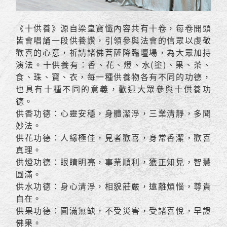
《十供養》源自梁皇寶懺內容共有十卷，每卷開頭
皆會唱誦一段供養讚，引領參與法會的信眾以虔敬
歡喜的心意，祈請諸佛菩薩降臨壇場，為大眾加持
演法。十供養有：香、花、燈、水(塗)、果、茶、
食、珠、寶、衣，每一種供養物各有不同的功德，
也具有十種不同的意義，歡迎大眾參與十供養功
德。
供香功德：心靈安穩，身體潔淨，三業清靜，多聞
妙法。
供花功德：人緣極佳，見者歡喜，身常香潔，歡喜
真理。
供燈功德：眼睛明亮，事業順利，獲正知見，智慧
圓滿。
供水功德：身心清淨，相貌莊嚴，遠離煩惱，尊貴
自在。
供果功德：圓滿無缺，不受災害，受諸喜悅，早證
佛果。