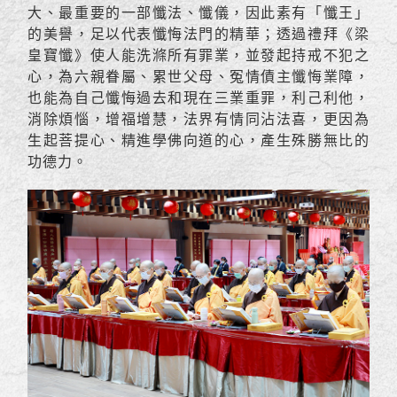
大、最重要的一部懺法、懺儀，因此素有「懺王」
的美譽，足以代表懺悔法門的精華；透過禮拜《梁
皇寶懺》使人能洗滌所有罪業，並發起持戒不犯之
心，為六親眷屬、累世父母、冤情債主懺悔業障，
也能為自己懺悔過去和現在三業重罪，利己利他，
消除煩惱，增福增慧，法界有情同沾法喜，更因為
生起菩提心、精進學佛向道的心，產生殊勝無比的
功德力。