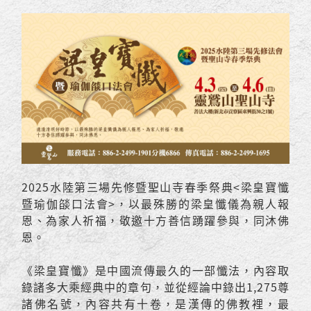
2025水陸第三場先修暨聖山寺春季祭典<梁皇寶懺
暨瑜伽燄口法會>，以最殊勝的梁皇懺儀為親人報
恩、為家人祈福，敬邀十方善信踴躍參與，同沐佛
恩。
《梁皇寶懺》是中國流傳最久的一部懺法，內容取
錄諸多大乘經典中的章句，並從經論中錄出1,275尊
諸佛名號，內容共有十卷，是漢傳的佛教裡，最