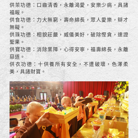
供茶功德：口齒清香，永離渴愛，安樂少病，具諸
福報。
供食功德：力大無窮，壽命綿長，眾人愛樂，辯才
無礙。
供珠功德：相貌莊嚴，威儀美好，破除慳貪，速證
聖果。
供寶功德：消除業障，心得安寧，福壽綿長，永離
惡道。
供衣功德：十供養所有安全，不遭破壞，色澤柔
美，具諸財寶。