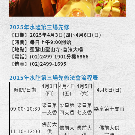
2025年水陸第三場先修
【日期】2025年4月3日(四)~4月6日(日)
【時間】每日上午9:00開始
【地點】靈鷲山聖山寺-善法大樓
【電話】(02)2499-1901分機6866
【傳真】(02)2499-1695
2025年水陸第三場先修法會流程表
4月3日
4月4日
4月5日
時間/日期
4月6日(日)
(四)
(五)
(六)
梁皇第
梁皇第
梁皇第
09:00~10:30
梁皇第十支香
一支香
四支香
七支香
佛前大
佛前大
佛前大
佛前大供
11:10~12:00
供
供
供
宣疏