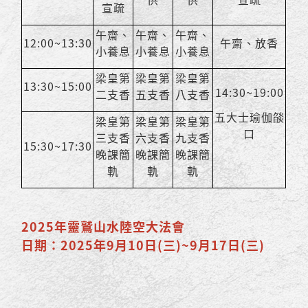
宣疏
午齋、
午齋、
午齋、
12:00~13:30
午齋、放香
小養息
小養息
小養息
梁皇第
梁皇第
梁皇第
13:30~15:00
14:30~19:00
二支香
五支香
八支香
五大士瑜伽燄
梁皇第
梁皇第
梁皇第
口
三支香
六支香
九支香
15:30~17:30
晚課簡
晚課簡
晚課簡
軌
軌
軌
2025年靈鷲山水陸空大法會
日期：2025年9月10日(三)~9月17日(三)