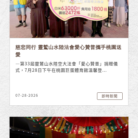
慈悲同行 靈鷲山水陸法會愛心贊普攜手桃園送
愛
—第33屆靈鷲山水陸空大法會「愛心贊普」捐贈儀
式，7月28日下午在桃園巨蛋體育館溫馨登...
07-28-2026
即時新聞