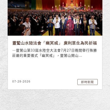
靈鷲山水陸法會「幽冥戒」 廣利眾生為民祈福
—靈鷲山第33屆水陸空大法會7月27日晚間舉行殊勝
莊嚴的重要儀式「幽冥戒」，靈鷲山開山...
07-28-2026
即時新聞