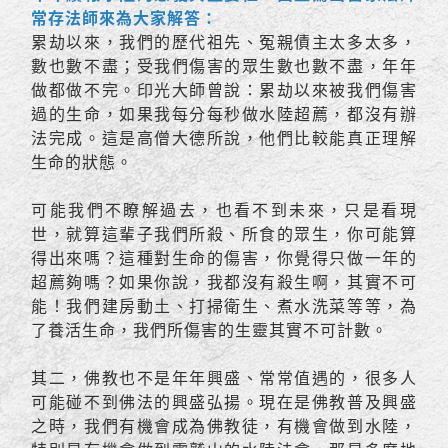
常存法師來為大家解答：
累劫以來，我們的歷代祖先、冤親債主太多太多，
數也數不盡；受我們傷害的眾生數也數不盡，年年
做都做不完。印光大師曾說：累劫以來被我們傷害
過的生命，如果我每分每秒做水陸超薦，都沒有辦
法完成。這是高僧大德所說，他們比較能真正理解
生命的狀態。
可能我們不瞭解過去，也看不到未來，只是看現
世，就算這輩子我們所殺、所食的眾生，你可能算
得出來嗎？這種對生命的傷害，你覺得只做一年的
超薦夠嗎？如果你說，我都沒有殺生啊，其實不可
能！我們建房動土、打掃衛生、煮水洗菜等等，為
了養活生命，我們所傷害的生靈其實不可計數。
其二，佛教也不是年年興盛、常常值遇的，很多人
可能碰不到佛法的興盛弘揚。現在是佛教普及興盛
之時，我們有機會成為佛教徒，有機會做到水陸，