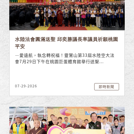
水陸法會圓滿送聖 邱奕勝議長率議員祈願桃園
平安
—愛遠航，執念轉祝福！靈鷲山第33屆水陸空大法
會7月29日下午在桃園巨蛋體育館舉行送聖...
07-29-2026
即時新聞