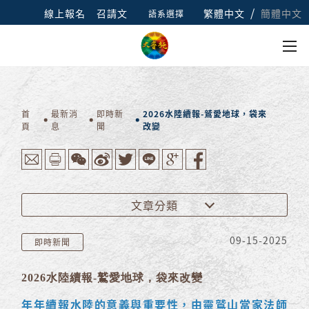
/
線上報名
召請文
繁體中文
簡體中文
語系選擇
首
最新消
即時新
2026水陸續報-鷲愛地球，袋來
頁
息
聞
改變
文章分類
09-15-2025
即時新聞
2026水陸續報-鷲愛地球，袋來改變
年年續報水陸的意義與重要性，由靈鷲山當家法師