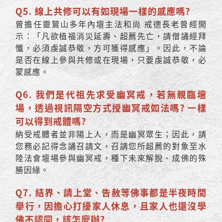
Q5. 線上共修可以有如現場一樣的感應嗎?
曾擔任靈鷲山多年內壇主法和尚 戒德長老曾經開
示：「凡欲植福消災延壽、超薦先亡，請僧誦經拜
懺，必須虔誠恭敬，方可獲得感應」。因此，不論
是否在線上參與共修或在現場，只要虔誠恭敬，必
蒙感應。
Q6. 我們是代祖先求受幽冥戒，若無親臨壇
場，透過視訊隔空方式授幽冥戒如法嗎? 一樣
可以得到戒體嗎?
納受戒體者並非陽上人，而是幽冥眾生；因此，請
您務必記得念誦召請文，召請您所超薦的對象至水
陸法會壇場參與幽冥戒，種下未來解脫、成佛的殊
勝因緣。
Q7. 結界、請上堂、告赦等佛事都是半夜時間
舉行，因擔心打擾家人休息，且家人也還沒學
佛不認同，該怎麼辦?