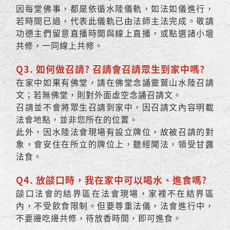
因每堂佛事，都是依循水陸儀軌，如法如儀進行，
若時間已過，代表此儀軌已由法師主法完成。敬請
功德主們留意直播時間與線上直播，或點選諸小壇
共修，一同線上共修。
Q3. 如何做召請? 召請會召請眾生到家中嗎?
在家中如果有佛堂，請在佛堂念誦靈鷲山水陸召請
文；若無佛堂，則對外面虛空念誦召請文。
召請並不會將眾生召請到家中，因召請文內容明載
法會地點，並非您所在的位置。
此外，因水陸法會現場有設立牌位，故被召請的對
象，會安住在所立的牌位上，聽經聞法，領受甘露
法食。
Q4. 放燄口時，我在家中可以喝水、進食嗎?
燄口法會的結界區在法會現場，家裡不在結界區
內，不受飲食限制。但要尊重法儀，法會進行中，
不要邊吃邊共修，待放香時間，即可進食。