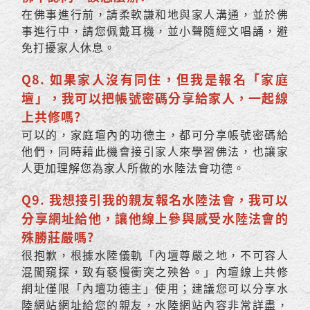
在佛事進行前，請柔軟謙和地與家人溝通，並於佛
事進行中，請您佩戴耳機，並小聲隨經文唱誦，避
免打擾家人休息。
Q8. 如果家人沒有同住，但我是報名「家庭
壇」，我可以把帳號密碼分享給家人，一起線
上共修嗎?
可以的，家庭壇內的功德主，都可分享帳號密碼給
他們，同時藉此機會接引家人來學習佛法，也讓家
人更加理解您為家人所做的水陸法會功德。
Q9. 我想接引我的親友報名水陸法會，我可以
分享網址給他，讓他線上參與感受水陸法會的
殊勝莊嚴嗎?
很抱歉，根據水陸儀軌「內壇尊嚴之地，不可容人
混闖窺探，致有褻慢衝突之殃咎。」內壇線上共修
網址僅限「內壇功德主」使用；建議您可以分享水
陸網站網址給您的親友，水陸網站內容非常詳盡，