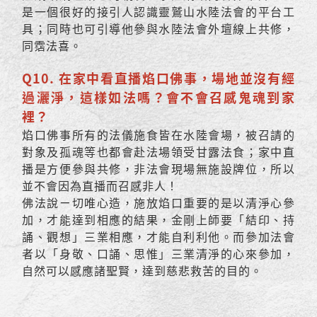
是一個很好的接引人認識靈鷲山水陸法會的平台工
具；同時也可引導他參與水陸法會外壇線上共修，
同霑法喜。
Q10. 在家中看直播焰口佛事，場地並沒有經
過灑淨，這樣如法嗎？會不會召感鬼魂到家
裡？
焰口佛事所有的法儀施食皆在水陸會場，被召請的
對象及孤魂等也都會赴法場領受甘露法食；家中直
播是方便參與共修，非法會現場無施設牌位，所以
並不會因為直播而召感非人！
佛法說ㄧ切唯心造，施放焰口重要的是以清淨心參
加，才能達到相應的結果，金剛上師要「結印、持
誦、觀想」三業相應，才能自利利他。而參加法會
者以「身敬、口誦、思惟」三業清淨的心來參加，
自然可以感應諸聖賢，達到慈悲救苦的目的。