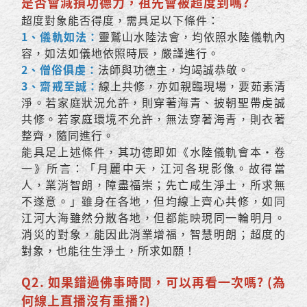
是否會減損功德力，祖先會被超度到嗎?
超度對象能否得度，需具足以下條件：
1、儀軌如法：
靈鷲山水陸法會，均依照水陸儀軌內
容，如法如儀地依照時辰，嚴謹進行。
2、僧俗俱虔：
法師與功德主，均竭誠恭敬。
3、齋戒至誠：
線上共修，亦如親臨現場，要茹素清
淨。若家庭狀況允許，則穿著海青、披朝聖帶虔誠
共修。若家庭環境不允許，無法穿著海青，則衣著
整齊，隨同進行。
能具足上述條件，其功德即如《水陸儀軌會本•卷
一》所言：「月麗中天，江河各現影像。故得當
人，業消智朗，障盡福崇；先亡咸生淨土，所求無
不遂意。」雖身在各地，但均線上齊心共修，如同
江河大海雖然分散各地，但都能映現同一輪明月。
消災的對象，能因此消業增福，智慧明朗；超度的
對象，也能往生淨土，所求如願！
Q2. 如果錯過佛事時間，可以再看一次嗎? (為
何線上直播沒有重播?)