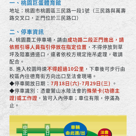
一、桃園巨蛋體育館
地址：桃園市桃園區三民路一段1號（三民路與萬壽
路交叉口，正門位於三民路口）
二、停車資訊
A. 桃園農工停車場，請由
成功路二段正門進出，請
依照引導人員指引停放在指定位置
，不得停放到草
坪及阻塞通道口，違者依校方規定拖吊處理，敬請
配合。
B. 進入校園時速
不得超過10公里
，下車後可步行由
校區內往德育街方向出口至法會現場。
◆停車開放日期：
7月18日(六)-7月29日(三)
。
◆停車識別：憑靈鷲山水陸法會的
殊榮卡(功德主
證)或工作證
，皆可入內停車；車位有限，停滿為
止。