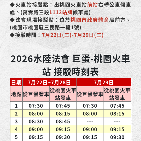
◆火車站接駁點：出桃園火車站
前站
右轉公車候車
處。(萬壽路三段
L112站牌
候車處)
◆法會現場接駁點：位於
桃園市政府體育
局前方。
(桃園市桃園區三民路一段1號)
◆接駁時間：
7月22日(三)-7月29日(三)
2026水陸法會 巨蛋-桃園火車
站 接駁時刻表
日期
7月22日~7月28日
7月29日
從桃園火車
從桃園火車
地點
從巨蛋發車
從巨蛋發車
站發車
站發車
1
07:30
07:45
07:30
07:45
2
08:00
08:15
08:00
08:15
3
08:30
08:45
---
---
4
09:00
09:15
09:00
09:15
5
09:15
09:30
09:15
09:30