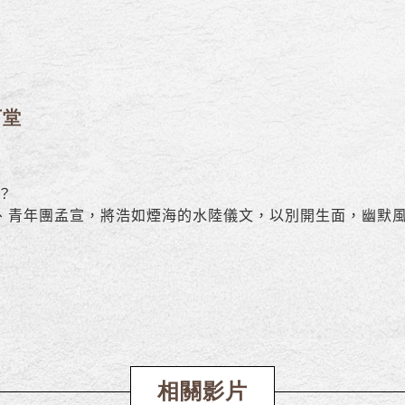
下堂
？
、青年團孟宣，將浩如煙海的水陸儀文，以別開生面，幽默
相關影片