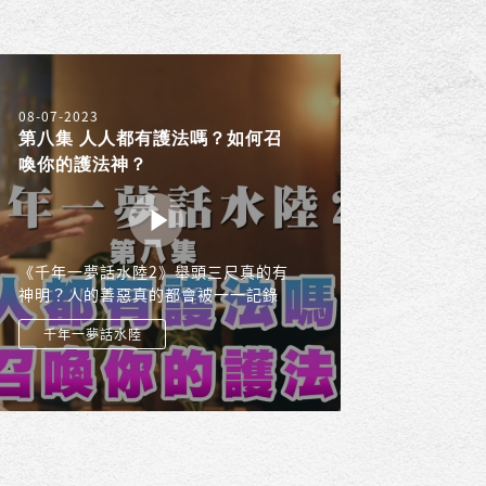
08-07-2023
第八集 人人都有護法嗎？如何召
喚你的護法神？
《千年一夢話水陸2》舉頭三尺真的有
神明？人的善惡真的都會被一一記錄
下來嗎？行走的維基百科─高老師，
千年一夢話水陸
與青年世代孟柔，以兩代人的視角，
帶您穿越時空，揭開水陸法會的神秘
面紗！