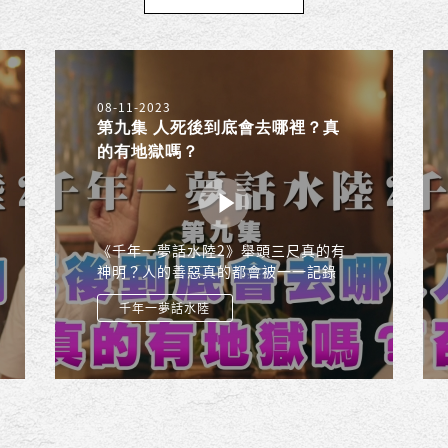
08-11-2023
第九集 人死後到底會去哪裡？真
的有地獄嗎？
《千年一夢話水陸2》舉頭三尺真的有
神明？人的善惡真的都會被一一記錄
下來嗎？行走的維基百科─高老師，
千年一夢話水陸
與青年世代孟柔，以兩代人的視角，
帶您穿越時空，揭開水陸法會的神秘
面紗！