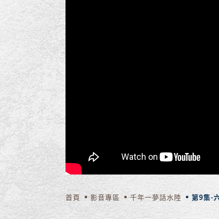
首頁
影音專區
千年一夢話水陸
第9集-