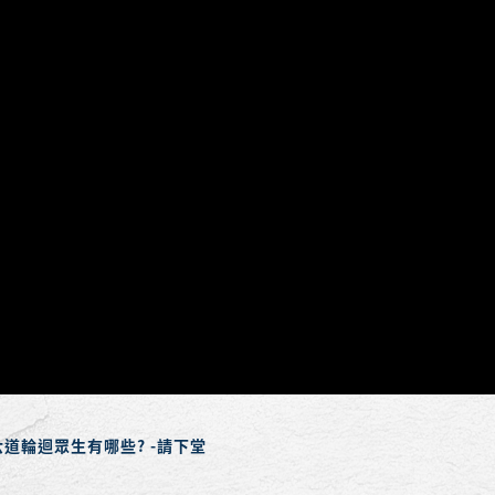
六道輪迴眾生有哪些? -請下堂