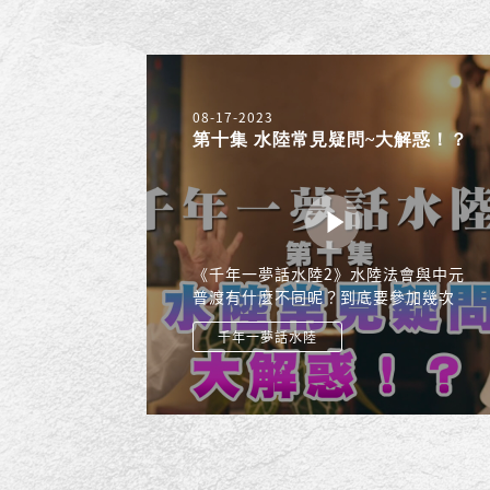
08-17-2023
第十集 水陸常見疑問~大解惑！？
《千年一夢話水陸2》水陸法會與中元
普渡有什麼不同呢？到底要參加幾次
水陸法才夠？參加水陸法會還需要祭
千年一夢話水陸
祖嗎？ 這些大家常常關心的疑問，這
集高老師將為大家解答~ 行走的維基百
科─高老師，與青年世代孟柔，以兩
代人的視角，帶您穿越時空，揭開水
陸法會的神秘面紗！