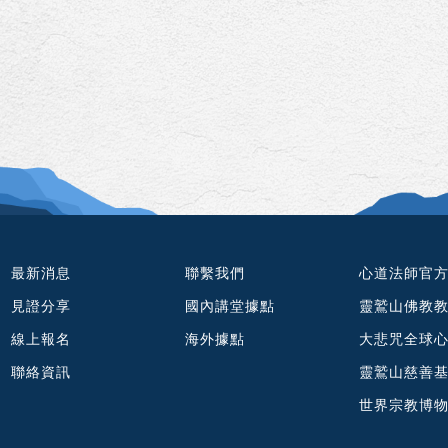
最新消息
聯繫我們
心道法師官
見證分享
國內講堂據點
靈鷲山佛教
線上報名
海外據點
大悲咒全球
聯絡資訊
靈鷲山慈善
世界宗教博