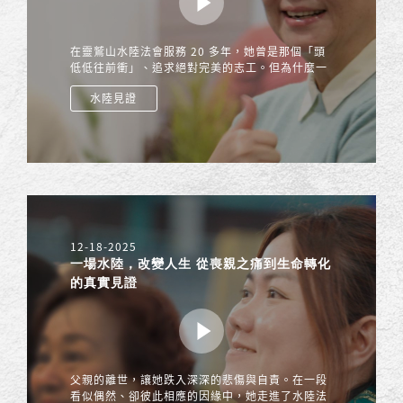
在靈鷲山水陸法會服務 20 多年，她曾是那個「頭
低低往前衝」、追求絕對完美的志工。但為什麼一
場在眾人面前的崩潰大哭，卻成了她修行路上最重
水陸見證
要的一場「不及格考題」？
12-18-2025
一場水陸，改變人生 從喪親之痛到生命轉化
的真實見證
父親的離世，讓她跌入深深的悲傷與自責。在一段
看似偶然、卻彼此相應的因緣中，她走進了水陸法