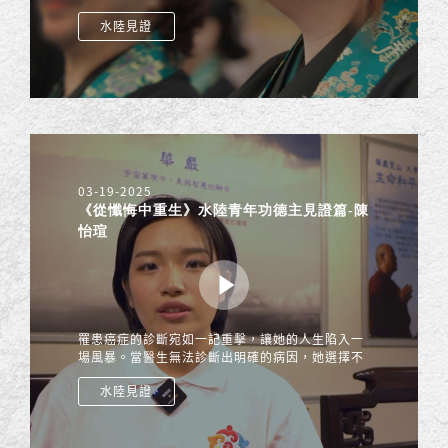
會。這不是一個關於神蹟的故事，而是一段從失
水陸見證
去、困惑，到慢慢找回內在力量的真實歷程。
03-19-2025
《從懺悔中重生》水陸青年功德主見證篇-陳
怡瑄
罹患癌症的診斷宛如一記重擊，讓她的人生陷入一
場風暴。當醫生無法診斷出明確的病因，她選擇不
將其視為單純的病理現象，而是深刻體悟到是過去
水陸見證
累世因果，業報成熟的示現，升起深刻的懺悔心，
勇敢面對所有的考驗