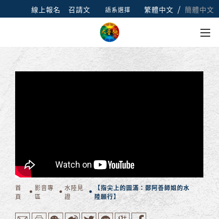
/
線上報名
召請文
繁體中文
簡體中文
語系選擇
首
影音專
水陸見
【指尖上的圓滿：鄭阿善師姐的水
頁
區
證
陸願行】