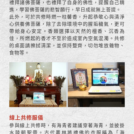
禮拜諸佛菩薩，也禮拜了自身的佛性，提醒自己精
進，學習佛菩薩的悲智願行，早日成就無上菩提。
此外，可於共修時燃一柱馨香，升起恭敬心與清淨
心供養佛菩薩，除了去除環境中的腥垢穢氣，更可
帶給身心安定。香類選擇以天然的檀香、沉香為
佳，所燃起的香才不至於造成室內空氣混濁。共修
的桌面請擦拭清潔，並保持整齊，切勿堆放雜物、
食物等。
線上共修服儀
參與線上共修時，有海青者建議穿著海青，並披掛
水陸朝聖帶。古代叢林將禮佛的衣服稱為「海