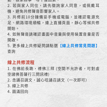
2. 若與家人同住，請先徵詢家人同意，或佩戴耳
機，避免共修聲音影響家人。
3. 共修前10分鐘備妥手機或電腦，並確認電源充
足、網路環境順暢，連上直播頁面，靜心等候共修
開始。
4. 如無聲音請確認畫面中音量與使用裝置音量是否
開啟。
5. 更多線上共修疑問請點選
【線上共修常見問題】
查詢
線上共修流程
1. 在佛前長跪，禮佛三拜 (空間不允許者，可對虛
空諸佛菩薩行三問訊禮)
2. 念誦召請文，誠心唸誦召請文（一次即可）
3. 線上共修
4. 圓滿回向