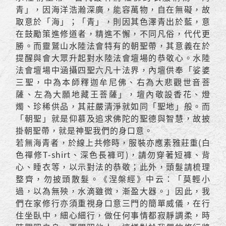
青」，因海洋浩瀚深廣，能容萬物，自在無礙，故
取意於「海」；「青」，則因其色澤青出於藍，意
在鼓勵策進修道者，精進不懈，不同凡俗，代代更
勝。而靈鷲山水陸法會特有的朝聖帶，其意義在於
提醒與會大眾升起對水陸法會壇場的恭敬心。水陸
法會壇場中涵攝四聖六凡十法界，內壇供奉「娑婆
三聖，中為本師釋迦牟尼佛、右為大悲觀世音菩
薩、左為大願地藏王菩薩」，壇內敬設香花、燈
燭、珍稀供品，其莊嚴清淨就如同「聖地」般。而
「朝聖」就是仰慕及追求佛陀的聖德與智慧，故披
掛朝聖帶，就是神聖我們的身口意。
若無海青者，於線上共修時，服裝亦應素雅莊重(白
色禪修T-shirt、深色長褲可)，請勿穿著短褲、背
心、睡衣等，以示對法的恭敬；此外，頭髮請梳理
整齊，勿披頭散髮。《涅槃經》中云：「莫輕小
過，以為無殃，水滴雖微，漸盈大器。」因此，我
們在家修行亦須重視身口意三門的簡單威儀，在行
住坐臥中，細心細行，做任何事情都寂靜調柔，時