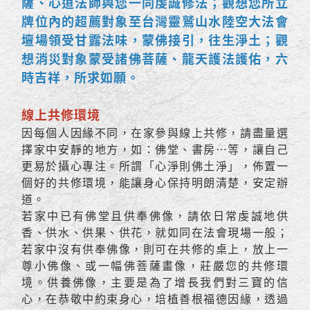
薩、心道法師與您一同虔誠修法；觀想您所立
牌位內的超薦對象至台灣靈鷲山水陸空大法會
壇場領受甘露法味，蒙佛接引，往生淨土；觀
想消災對象蒙受諸佛菩薩、龍天護法護佑，六
時吉祥，所求如願。
線上共修環境
因每個人因緣不同，在家參與線上共修，請盡量選
擇家中安靜的地方，如：佛堂、書房…等，讓自己
更易於攝心專注。所謂「心淨則佛土淨」，佈置一
個好的共修環境，能讓身心保持明朗清楚，安定辦
道。
若家中已有佛堂且供奉佛像，請依日常虔誠地供
香、供水、供果、供花，就如同在法會現場一般；
若家中沒有供奉佛像，則可在共修的桌上，放上一
尊小佛像、或一幅佛菩薩畫像，莊嚴您的共修環
境。供養佛像，主要是為了增長我們對三寶的信
心，在恭敬中約束身心，培植善根福德因緣，透過