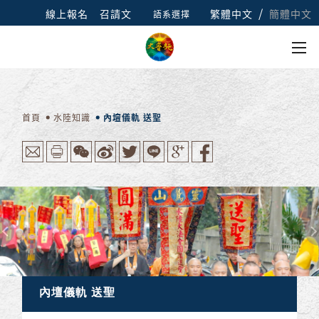
/
線上報名
召請文
繁體中文
簡體中文
語系選擇
首頁
水陸知識
內壇儀軌 送聖
內壇儀軌 送聖