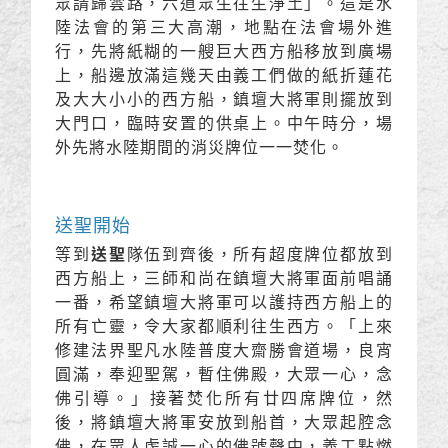
眾請歸雲路，六道眾生往生淨土」。這是水
陸法會的第三大高潮，地點在法會場外進
行，先將紙糊的一艘巨大西方船移放到廣場
上，船邊放滿這幾天由義工們做的紙折蓮花
及大大小小的西方船，鎮壇大將軍則擺放到
大門口，臨時安置的供桌上。中午時分，場
外先將水陸期間的消災牌位一一焚化。
送聖開始
等到
送聖
隊伍到齊後，所有超度牌位都放到
西方船上，三師和尚在鎮壇大將軍面前唱誦
一番，希望鎮壇大將軍可以護持西方船上的
所有亡靈，令大家都順利往生西方。「上來
修建法界聖凡水陸普度大齋勝會道場，良宵
圓滿，奉迎聖駕，暫住佛殿，大眾一心，念
佛引導。」接著焚化所有廿四席牌位，然
後，將鎮壇大將軍安放到船首，大眾起腔念
佛，在眾人虔誠一心的佛號聲中，義工點燃