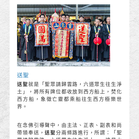
送聖
送聖
就是「聖眾請歸雲路，六道眾生往生淨
土」，將所有牌位都收放到西方船上，焚化
西方船，象徵亡靈都乘船往生西方極樂世
界。
在念佛引導聲中，由主法、正表、副表和尚
帶領奉送，
送聖
分兩條路進行，所謂：「聖