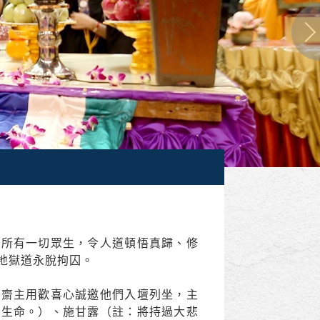
。所有一切眾生，令人道頓悟真歸、修
地獄道永脫拘囚。
，齋主用歡喜心誠邀他們入壇列坐，主
之生命。）、施甘露（註：將持過大悲