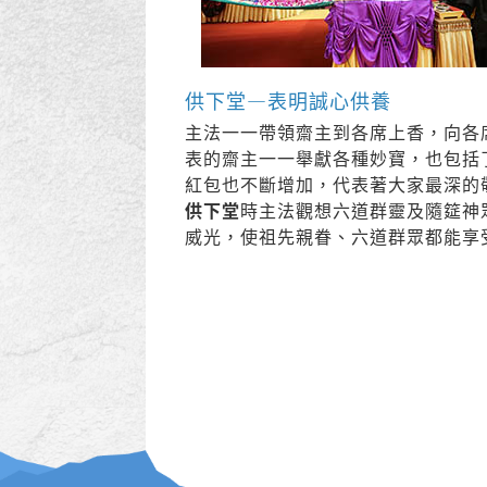
供下堂—表明誠心供養
主法一一帶領齋主到各席上香，向各
表的齋主一一舉獻各種妙寶，也包括
紅包也不斷增加，代表著大家最深的
供下堂
時主法觀想六道群靈及隨筵神
威光，使祖先親眷、六道群眾都能享