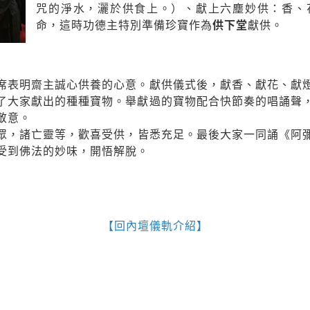
咒的淨水，灑於供食上。）、獻上六塵妙供：香、
命，這時功德主特別準備珍寶作為
供下堂
獻供。
席表明齋主誠心供養的心意。獻供儀式後，獻香、獻花、獻
了大家獻出的種種寶物。舉獻過的寶物配合快節奏的唱誦聲
敬意。
眾，諸亡靈等，歡喜受供，皆悉充足。最後大家一同誦《阿
受到佛法的妙味，開悟解脫。
【
回內壇儀軌介紹
】