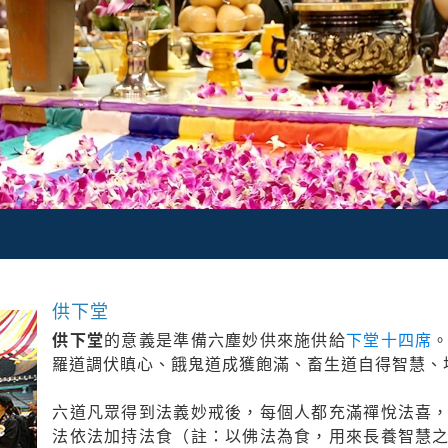
供下堂
供下堂
的意義是準備六塵妙供來施供給
下堂十四席
羅道調伏瞋心、餓鬼道成獲飽滿、畜生道自得智慧、
六道凡眾得到法義妙戒後，每個人都充滿禪悅法喜
法依法加持法食（註：以佛法為食，用來長養智慧