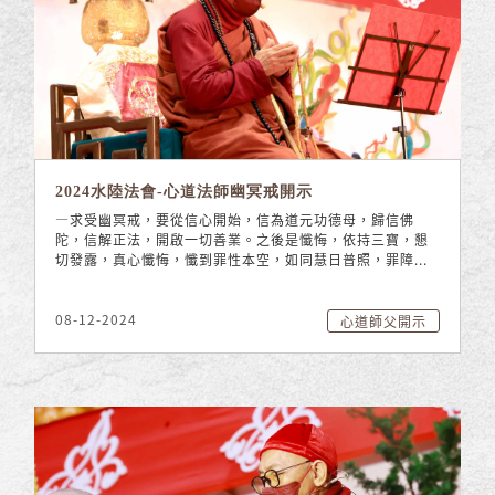
2024水陸法會-心道法師幽冥戒開示
—求受幽冥戒，要從信心開始，信為道元功德母，歸信佛
陀，信解正法，開啟一切善業。之後是懺悔，依持三寶，懇
切發露，真心懺悔，懺到罪性本空，如同慧日普照，罪障...
08-12-2024
心道師父開示