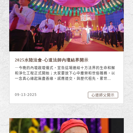
2025水陸法會-心道法師內壇結界開示
—今晚的內壇啟壇儀式，宣告這場連結十方法界的生命和解
和淨化工程正式開始；大家要放下心中塵勞和世俗雜務，以
一念真心緣起無盡善緣，感應道交，與歷代祖先、累世...
09-13-2025
心道師父開示