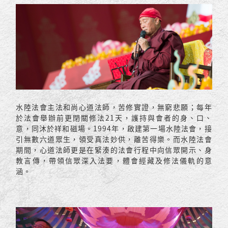
水陸法會主法和尚心道法師，苦修實證，無窮悲願；每年
於法會舉辦前更閉關修法21天，護持與會者的身、口、
意，同沐於祥和磁場。1994年，啟建第一場水陸法會，接
引無數六道眾生，領受真法妙供，離苦得樂。而水陸法會
期間，心道法師更是在緊湊的法會行程中向信眾開示、身
教言傳，帶領信眾深入法要，體會經藏及修法儀軌的意
涵。