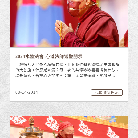
2024水陸法會-心道法師送聖開示
—經過八天七夜的精進共修，此刻我們將圓滿這場生命和解
的大普施。什麼是圓滿？每一次的共修歡歡喜喜增長福慧、
增長慈悲，菩提心更加鞏固；讓一切惡業遠離，開啟良...
08-14-2024
心道師父開示