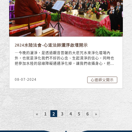
2024水陸法會-心道法師灑淨啟壇開示
—今晚的灑淨，是透過觀音菩薩的大悲咒水來淨化壇場內
外，也就是淨化我們不好的心念、生起清淨的信心，同時也
把參加水陸的惡緣障礙通通淨化掉，讓我們收攝身心，把...
08-07-2024
心道師父開示
«
1
2
3
4
5
6
»