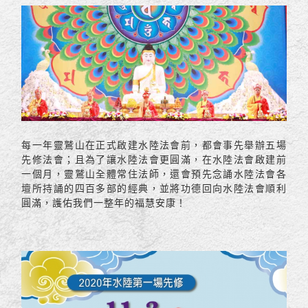
每一年靈鷲山在正式啟建水陸法會前，都會事先舉辦五場
先修法會；且為了讓水陸法會更圓滿，在水陸法會啟建前
一個月，靈鷲山全體常住法師，還會預先念誦水陸法會各
壇所持誦的四百多部的經典，並將功德回向水陸法會順利
圓滿，護佑我們一整年的福慧安康！