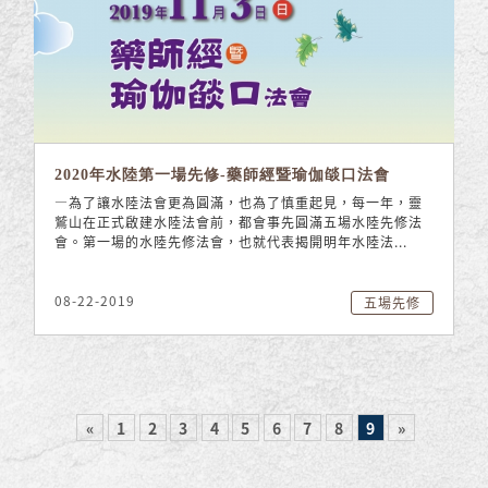
2020年水陸第一場先修-藥師經暨瑜伽燄口法會
—為了讓水陸法會更為圓滿，也為了慎重起見，每一年，靈
鷲山在正式啟建水陸法會前，都會事先圓滿五場水陸先修法
會。第一場的水陸先修法會，也就代表揭開明年水陸法...
08-22-2019
五場先修
«
1
2
3
4
5
6
7
8
9
»