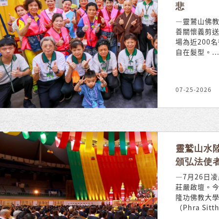
悲
—靈鷲山佛教
善關懷義剪送
場為近200
自在髮型。..
07-25-2026
靈鷲山水
頒弘法使
—7月26日
莊嚴啟壇。
隆功佛教大學
（Phra Sitth