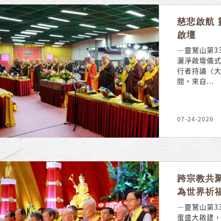
慈悲啟航 
啟壇
—靈鷲山第3
灑淨啟壇儀
行者持誦〈
間。來自...
07-24-2026
跨宗教共聚
為世界祈
—靈鷲山第3
蛋盛大啟建