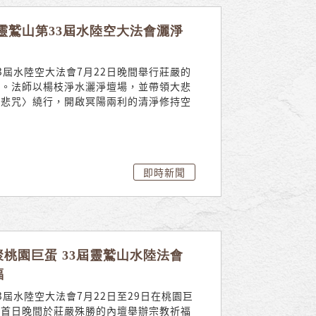
靈鷲山第33屆水陸空大法會灑淨
3屆水陸空大法會7月22日晚間舉行莊嚴的
式。法師以楊枝淨水灑淨壇場，並帶領大悲
大悲咒〉繞行，開啟冥陽兩利的清淨修持空
即時新聞
桃園巨蛋 33屆靈鷲山水陸法會
福
3屆水陸空大法會7月22日至29日在桃園巨
，首日晚間於莊嚴殊勝的內壇舉辦宗教祈福