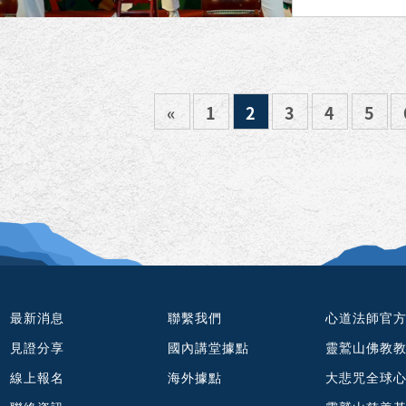
«
1
2
3
4
5
最新消息
聯繫我們
心道法師官
見證分享
國內講堂據點
靈鷲山佛教
線上報名
海外據點
大悲咒全球