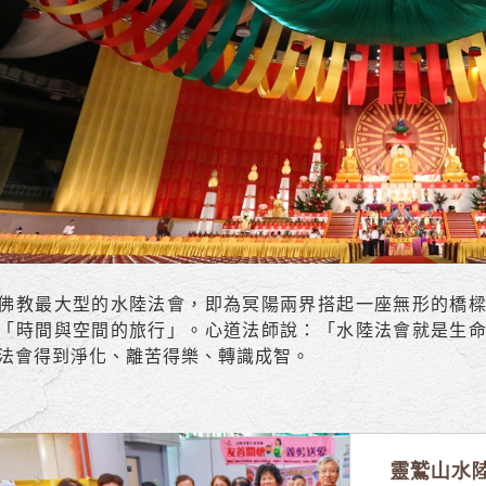
佛教最大型的水陸法會，即為冥陽兩界搭起一座無形的橋
「時間與空間的旅行」。心道法師說：「水陸法會就是生
法會得到淨化、離苦得樂、轉識成智。
靈鷲山水