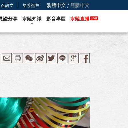
繁體中文
/
簡體中文
召請文
語系選擇
見證分享
水陸知識
影音專區
水陸直播