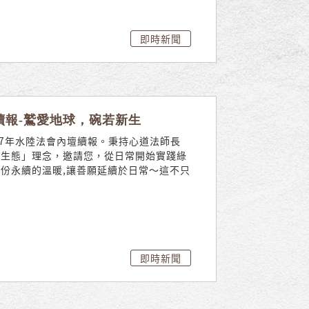
即時新聞
陸續報-鷲愛地球，碗若新生
27年水陸法會內壇續報。秉持心道法師長
性生態」理念，邀請您，從日常開始實踐綠
份永續的溫暖,讓善願延續於日常〜這不只
即時新聞