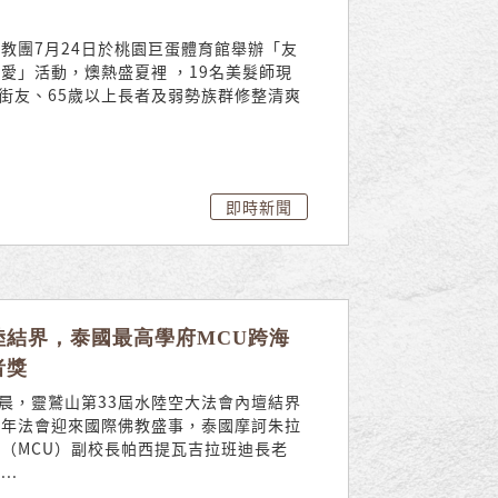
教團7月24日於桃園巨蛋體育館舉辦「友
愛」活動，燠熱盛夏裡 ，19名美髮師現
名街友、65歲以上長者及弱勢族群修整清爽
.
即時新聞
陸結界，泰國最高學府MCU跨海
者獎
凌晨，靈鷲山第33屆水陸空大法會內壇結界
今年法會迎來國際佛教盛事，泰國摩訶朱拉
（MCU）副校長帕西提瓦吉拉班迪長老
...