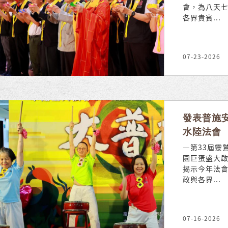
會，為八天
各界貴賓...
07-23-2026
發表普施安
水陸法會
—第33屆靈
園巨蛋盛大啟
揭示今年法
政與各界...
07-16-2026