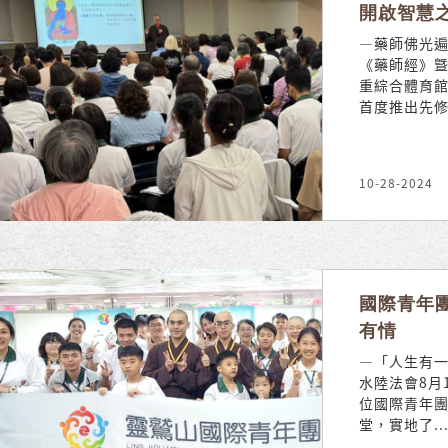
開啟智慧
—藥師佛光遍
《藥師經》曁
重綜合體育
首度推出先修.
10-28-2024
國際青年
有情
—「人生有
水陸法會8月
位國際青年
堂，實地了..