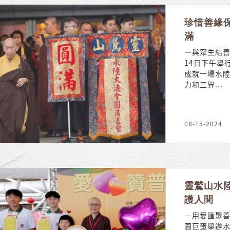
珍惜善緣
滿
—與眾生結善
14日下午舉
成就一場水
力和三界...
08-15-2024
靈鷲山水
護人間
—用愛匯聚善
園巨蛋舉辦水