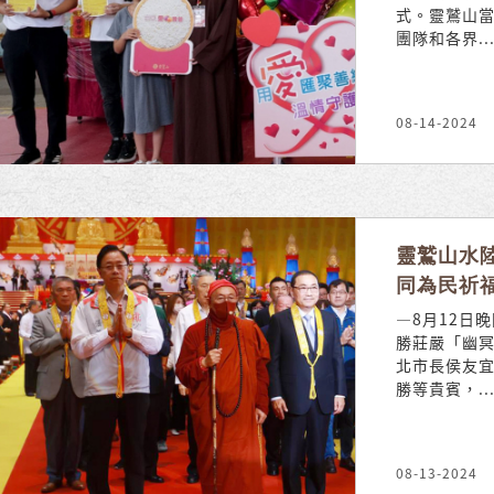
式。靈鷲山
團隊和各界..
08-14-2024
靈鷲山水
同為民祈
—8月12日
勝莊嚴「幽
北市長侯友
勝等貴賓，..
08-13-2024