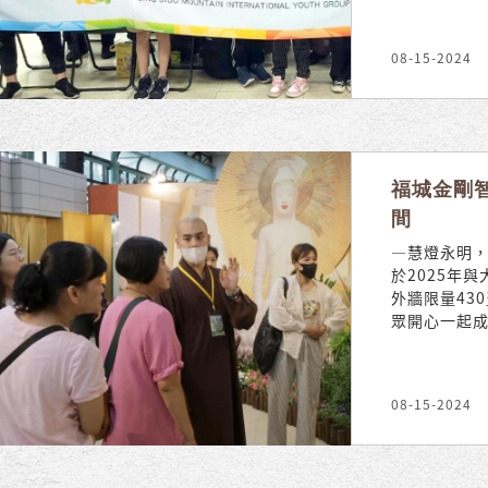
08-15-2024
福城金剛
間
—慧燈永明，
於2025年
外牆限量43
眾開心一起成.
08-15-2024