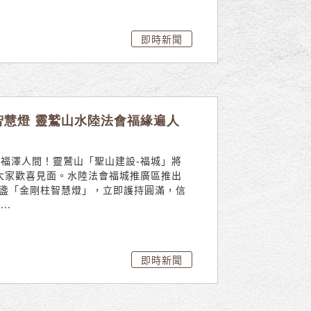
即時新聞
智慧燈 靈鷲山水陸法會福緣遍人
福澤人間！靈鷲山「聖山建設-福城」將
與大家歡喜見面。水陸法會福城推廣區推出
0盞「金剛柱智慧燈」，立即護持圓滿，信
..
即時新聞