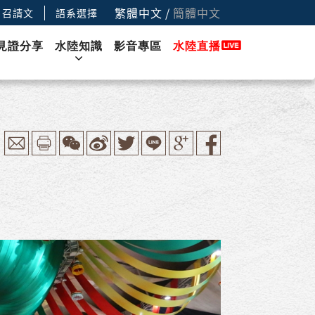
繁體中文
/
簡體中文
召請文
語系選擇
見證分享
水陸知識
影音專區
水陸直播