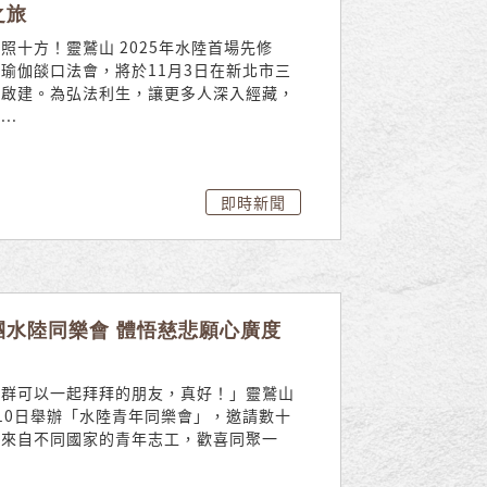
之旅
照十方！靈鷲山 2025年水陸首場先修
瑜伽燄口法會，將於11月3日在新北市三
館啟建。為弘法利生，讓更多人深入經藏，
..
即時新聞
團水陸同樂會 體悟慈悲願心廣度
一群可以一起拜拜的朋友，真好！」靈鷲山
10日舉辦「水陸青年同樂會」，邀請數十
團來自不同國家的青年志工，歡喜同聚一
.