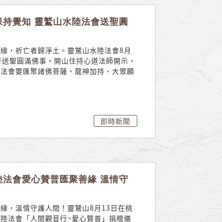
保持覺知 靈鷲山水陸法會送聖圓
緣，祈亡者歸淨土。靈鷲山水陸法會8月
行送聖圓滿佛事。開山住持心道法師開示，
陸法會要匯聚諸佛菩薩、龍神加持、大眾願
即時新聞
陸法會愛心贊普匯聚善緣 溫情守
緣，溫情守護人間！靈鷲山8月13日在桃
陸法會「人間觀音行~愛心贊普」捐贈儀