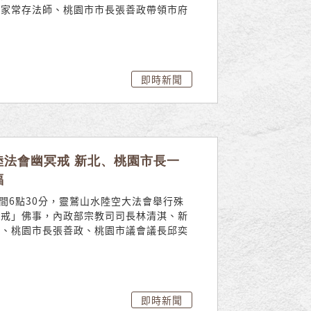
當家常存法師、桃園市市長張善政帶領市府
.
即時新聞
陸法會幽冥戒 新北、桃園市長一
福
晚間6點30分，靈鷲山水陸空大法會舉行殊
冥戒」佛事，內政部宗教司司長林清淇、新
宜、桃園市長張善政、桃園市議會議長邱奕
.
即時新聞