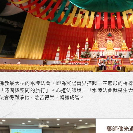
佛教最大型的水陸法會，即為冥陽兩界搭起一座無形的橋
「時間與空間的旅行」。心道法師說：「水陸法會就是生
法會得到淨化、離苦得樂、轉識成智。
藥師佛光