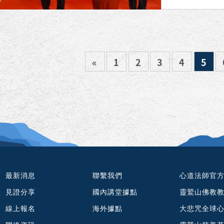
«
1
2
3
4
5
最新消息
聯繫我們
心道法師官
見證分享
國內講堂據點
靈鷲山佛教
線上報名
海外據點
大悲咒全球