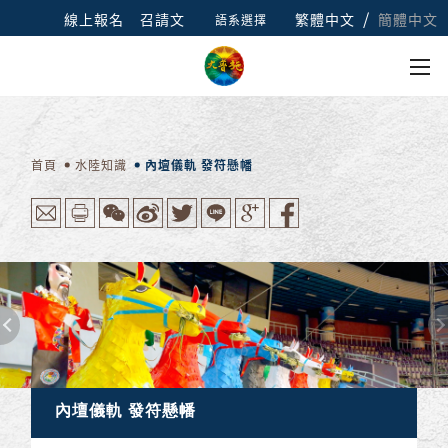
/
線上報名
召請文
繁體中文
簡體中文
語系選擇
首頁
水陸知識
內壇儀軌 發符懸幡
內壇儀軌 發符懸幡