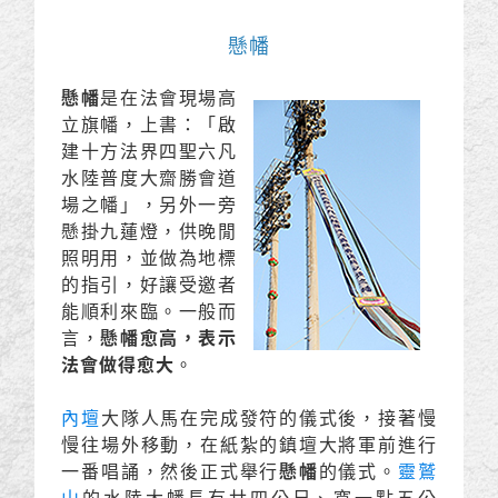
懸幡
懸幡
是在法會現場高
立旗幡，上書：「啟
建十方法界四聖六凡
水陸普度大齋勝會道
場之幡」，另外一旁
懸掛九蓮燈，供晚閒
照明用，並做為地標
的指引，好讓受邀者
能順利來臨。一般而
言，
懸幡愈高，表示
法會做得愈大
。
內壇
大隊人馬在完成發符的儀式後，接著慢
慢往場外移動，在紙紮的鎮壇大將軍前進行
一番唱誦，然後正式舉行
懸幡
的儀式。
靈鷲
山
的水陸大幡長有廿四公尺、寬一點五公