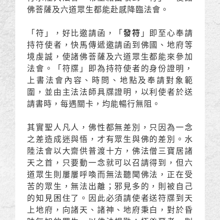
佛菩薩及六道眾生都能赴感降臨法會。
「符」，好比邀請函，「
發符
」即至心奉請
持符使者，快馬傳遞邀請函到佛國、地府等
境虔誠，使諸佛菩薩及六道眾生都能來參加
法會。「符牒」即為持符使者的身份證明，
上書法會內容、時問、地點及奉請對象範
圍，並由主法法師具牒證明，以利使者於送
請書時，每遇關卡，均能暢行無阻。
其實聖人凡人，佛性都無差別，只因為一念
之差造成迷與悟，才有眾生與佛的差別。水
陸法會以大齋供普渡十方，佛法僧三寶居諸
天之首，只要動一念就可以召請得到，但六
道眾生則屢屢呼喚而無法聽聞佛法，正在受
苦的眾生，無法出離；邪見多的，則被自己
的知見困住了。因此必須請使者送符牒到天
上地府，向諸天、諸神、地府秉白，對於昏