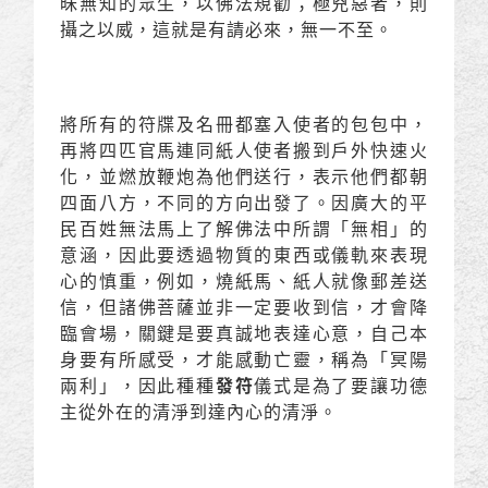
昧無知的眾生，以佛法規勸；極兇惡者，則
攝之以威，這就是有請必來，無一不至。
將所有的符牒及名冊都塞入使者的包包中，
再將四匹官馬連同紙人使者搬到戶外快速火
化，並燃放鞭炮為他們送行，表示他們都朝
四面八方，不同的方向出發了。因廣大的平
民百姓無法馬上了解佛法中所謂「無相」的
意涵，因此要透過物質的東西或儀軌來表現
心的慎重，例如，燒紙馬、紙人就像郵差送
信，但諸佛菩薩並非一定要收到信，才會降
臨會場，關鍵是要真誠地表達心意，自己本
身要有所感受，才能感動亡靈，稱為「冥陽
兩利」，因此種種
發符
儀式是為了要讓功德
主從外在的清淨到達內心的清淨。