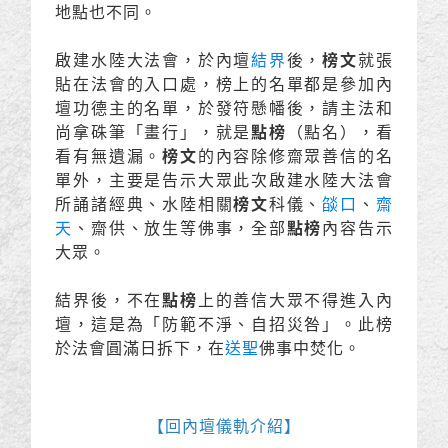
地點也不同。
啟建水陸大法會，於內壇
結界
後，
榜文
就張
貼在法會的入口處，榜上的名單都是參加內
壇功德主的名單，於發符懸幡後，請主法和
尚拿硃筆「畫行」，就是
點榜
（點名），看
看有無遺漏。
榜文
的內容除修齋眾善信的名
單外，主要是告示大眾此次啟建水陸大法會
所誦諸經典、水陸相關
榜文
科儀、
燄口
、
齋
天
、齋供、放生等佛事，全部
點榜
內容告示
大眾。
結界後，不在
點榜
上的善信大眾不得進入內
壇，這是為「防範不淨、自招災咎」。此榜
於法會圓滿日拆下，在
送聖
佛事中焚化。
【
回內壇儀軌介紹
】