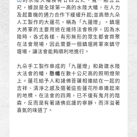
尺，據說是全球第一高的水陸大幡，在人力
及起重機的通力合作下緩緩升起;並高懸九朵
人工製作的大蓮花，稱為「九蓮燈」。鎮壇
大將軍的主要用途在維持法會秩序，因為水
陸時，各式各樣、有形無形的眾生都會齊聚
在法會現場，因此需要一個鎮壇將軍來鎮守
壇場，讓法會能夠順利地進行。
九朵手工製作串成的「九蓮燈」和啟建水陸
大法會的幡，
懸幡
在數十公尺高的照明燈架
上。蓮花給予人和諸佛菩薩相連結在一起的
吉祥、清淨之感及隨著這些蓮花所串連起來
的地標，在法會的四周，已不復有鬼月的陰
森，反而是有著諸佛庇護的寧靜，而洋溢著
喜氣的味道了。