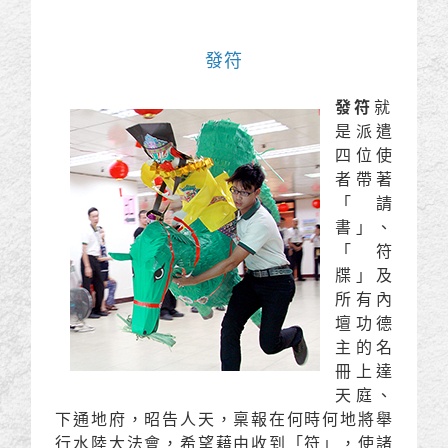
發符
發符
就
是派遣
四位使
者帶著
「請
書」、
「符
牒」及
所有內
壇功德
主的名
冊上達
天庭、
下通地府，昭告人天，稟報在何時何地將舉
行水陸大法會，希望藉由收到「符」，使諸