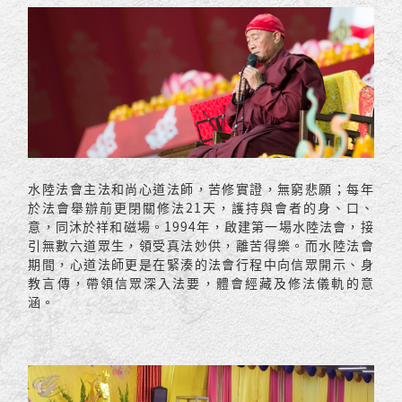
水陸法會主法和尚心道法師，苦修實證，無窮悲願；每年
於法會舉辦前更閉關修法21天，護持與會者的身、口、
意，同沐於祥和磁場。1994年，啟建第一場水陸法會，接
引無數六道眾生，領受真法妙供，離苦得樂。而水陸法會
期間，心道法師更是在緊湊的法會行程中向信眾開示、身
教言傳，帶領信眾深入法要，體會經藏及修法儀軌的意
涵。