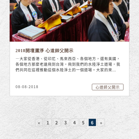
2018開壇灑淨 心道師父開示
—大家從香港、從印尼、馬來西亞、各個地方，還有美國，
各個地方那麼老遠飛到台灣，飛到我們的水陸淨土道場，我
們共同在這裡推動這個水陸淨土的一個道場。大家的來...
08-08-2018
心道師父開示
«
1
2
3
4
5
6
»